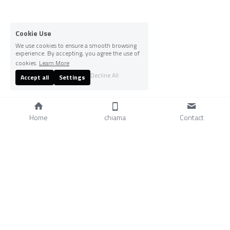
Cookie Use
We use cookies to ensure a smooth browsing
experience. By accepting, you agree the use of
cookies.
Learn More
Decline All
Accept all
Settings
Home
chiama
Contact
No content.